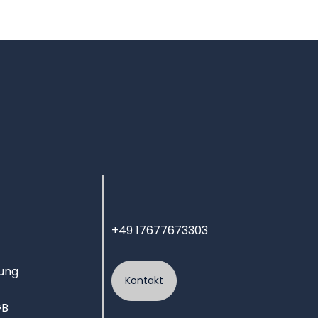
+49 17677673303
ung
Kontakt
GB