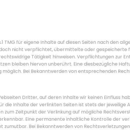
s.1 TMG für eigene Inhalte auf diesen Seiten nach den al
 jedoch nicht verpflichtet, übermittelte oder gespeicher
rechtswidrige Tätigkeit hinweisen. Verpflichtungen zur E
en bleiben hiervon unberührt. Eine diesbezügliche Haftu
g möglich. Bei Bekanntwerden von entsprechenden Recht
bseiten Dritter, auf deren Inhalte wir keinen Einfluss h
ie Inhalte der verlinkten Seiten ist stets der jeweilige 
den zum Zeitpunkt der Verlinkung auf mögliche Rechtsvers
rkennbar. Eine permanente inhaltliche Kontrolle der verl
ht zumutbar. Bei Bekanntwerden von Rechtsverletzungen