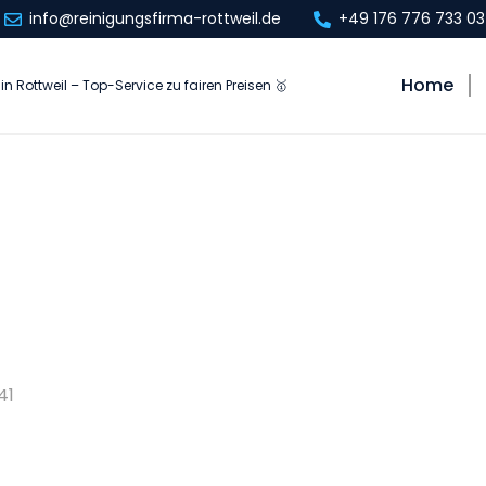
info@reinigungsfirma-rottweil.de
+49 176 776 733 03
Home
in Rottweil – Top-Service zu fairen Preisen 🥇
41