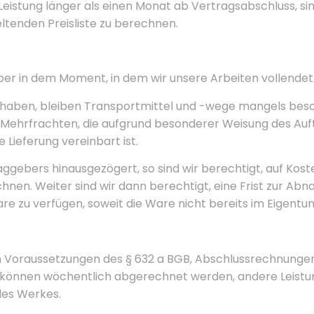
 Leistung länger als einen Monat ab Vertragsabschluss, sin
ltenden Preisliste zu berechnen.
ber in dem Moment, in dem wir unsere Arbeiten vollendet
haben, bleiben Transportmittel und -wege mangels bes
ng. Mehrfrachten, die aufgrund besonderer Weisung des Au
 Lieferung vereinbart ist.
ggebers hinausgezögert, so sind wir berechtigt, auf Kos
hnen. Weiter sind wir dann berechtigt, eine Frist zur A
re zu verfügen, soweit die Ware nicht bereits im Eigentu
n Voraussetzungen des § 632 a BGB, Abschlussrechnungen 
können wöchentlich abgerechnet werden, andere Leistu
des Werkes.