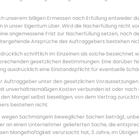
ch unserem billigen Ermessen nach Erfüllung entweder du
 in unser Eigentum über. Wird die Nacherfüllung nicht 
ine angemessene Frist zur Nacherfüllung setzen, nach d
itergehende Ansprüche des Auftraggebers bestehen nich
rücklich schriftlich im Einzelnen als solche bezeichnet 
sprechenden gesetzlichen Bestimmungen. Eine darüber 
g ausdrücklich eine Einstandspflicht für eventuelle Schä
er Auftraggeber unter den gesetzlichen Voraussetzungen 
 mit unverhältnismäßigen Kosten verbunden ist oder nach
r, den Mangel selbst beseitigen, von dem Vertrag zurückt
ers bestehen nicht.
en wegen Sachmängeln beweglicher Sachen beträgt, unbe
iner an einen Unternehmer gelieferten Sache, die entspr
en Mangelhaftigkeit verursacht hat, 3 Jahre, im Übrigen 