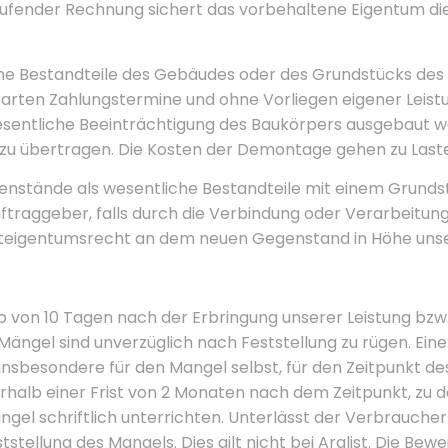
 laufender Rechnung sichert das vorbehaltene Eigentum d
che Bestandteile des Gebäudes oder des Grundstücks des 
inbarten Zahlungstermine und ohne Vorliegen eigener Leis
entliche Beeinträchtigung des Baukörpers ausgebaut we
zu übertragen. Die Kosten der Demontage gehen zu Last
enstände als wesentliche Bestandteile mit einem Grun
Auftraggeber, falls durch die Verbindung oder Verarbeit
iteigentumsrecht an dem neuen Gegenstand in Höhe unser
b von 10 Tagen nach der Erbringung unserer Leistung bzw.
Mängel sind unverzüglich nach Feststellung zu rügen. Eine
nsbesondere für den Mangel selbst, für den Zeitpunkt des
halb einer Frist von 2 Monaten nach dem Zeitpunkt, zu 
ängel schriftlich unterrichten. Unterlässt der Verbraucher
llung des Mangels. Dies gilt nicht bei Arglist. Die Bewei