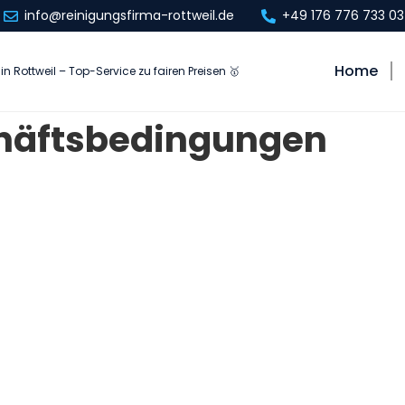
info@reinigungsfirma-rottweil.de
+49 176 776 733 03
Home
in Rottweil – Top-Service zu fairen Preisen 🥇
häftsbedingungen