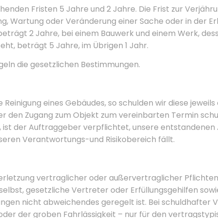
henden Fristen 5 Jahre und 2 Jahre. Die Frist zur Verjä
ung, Wartung oder Veränderung einer Sache oder in der E
eträgt 2 Jahre, bei einem Bauwerk und einem Werk, dess
ht, beträgt 5 Jahre, im Übrigen 1 Jahr.
geln die gesetzlichen Bestimmungen.
 Reinigung eines Gebäudes, so schulden wir diese jeweils a
er den Zugang zum Objekt zum vereinbarten Termin schu
 ist der Auftraggeber verpflichtet, unsere entstandenen
seren Verantwortungs-und Risikobereich fällt.
rletzung vertraglicher oder außervertraglicher Pflichte
 selbst, gesetzliche Vertreter oder Erfüllungsgehilfen sow
ungen nicht abweichendes geregelt ist. Bei schuldhafter 
 oder der groben Fahrlässigkeit – nur für den vertragsty